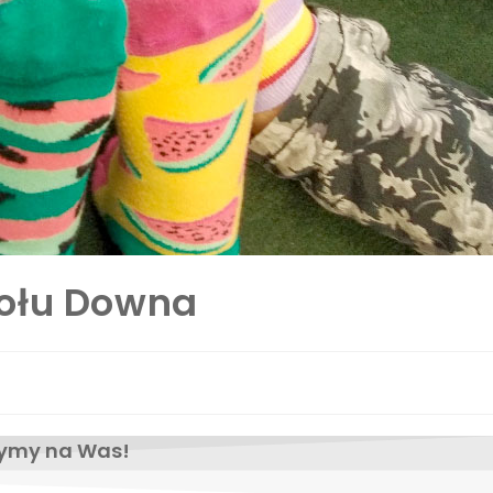
połu Downa
zymy na Was!