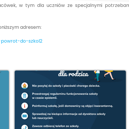
placówek, w tym dla uczniów ze specjalnymi potrzeba
poniższym adresem:
-powrot-do-szkol2